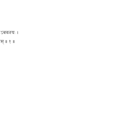
जोऽबवनयः ।
तम् ॥ १ ॥