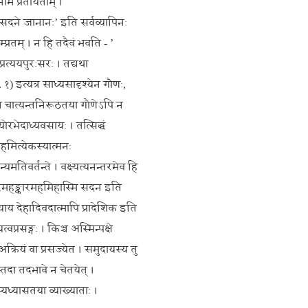
नाम प्रतीयताम् ।
मि सदने जानानः’ इति सर्वव्यापिनः
म्प्रतम् । न हि तदैवं भवति - ’
्रत्ययपुरःसरः । तद्यथा
. १)
इत्यत्र साध्यसादृश्येन गौणः,
 । न चात्यन्तनिरूठतया गौणेऽपि न
योरभेदाध्यवसायः । तत्सिद्धं
हमित्येकस्यात्मनः
मतिवर्तन्ते । वक्ष्यत्यनन्तरमेव हि
्मगोचरमहङ्कारमहमिहास्मि सदन इति
्याय देहादिवदात्मापि प्रादेशिक इति
्रसङ्गः । किञ्च अस्मिन्पक्षे
 अक्रियं वा प्रसज्येत । समुदायस्य तु
्तदा तदभावे न चेतयेत् ।
ऽप्यध्यासतया व्याख्याताः ।