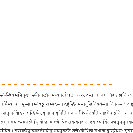
केन्द्रियसंनिकृष्टः स्फीतालोकमध्यवर्ती घटः, करटदन्ता वा तथा चेदं ब्रह्मेति व्
र्षिभ्यः प्राणभृन्मात्रस्येदङ्कारास्पदेभ्यो देहेन्द्रियमनोबुद्धिविषयेभ्यो विवेकेन ’ अह
 जातु कश्चिदत्र सन्दिग्धेऽहं वा नाहं वेति । न च विपर्यस्यति नाहमेव इति । न च
म् । तदालम्बनत्वे हि योऽहं बाल्ये पितरावन्वभवं स एव स्थाविरे प्रणप्तॄननुभवा
 । तस्माद्येषु व्यावर्तमानेषु यदनुवर्तते तत्तेभ्यो भिन्नं यथा च कुसुमेभ्यः सूत्