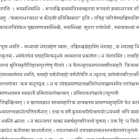
पपत्तिः । अयमभिसन्धिः - रूपवद्धि द्रव्यमतिस्वच्छतया रूपवतो द्रव्यान्तरस्य तद्
 यथाहुः -'शब्दगन्धरसानां च कीदृशी प्रतिबिम्बता” इति । तदिह पारिशेष्याद्विषयवि
यन्तविवेकेन गृह्यमाणावसम्भिन्नौ, असम्भिन्नाः सुतरां तयोर्धर्माः, स्वाश्रयाभ्यां व
ं भवति - अध्यासो भेदाग्रहेण व्याप्तः, तद्विरुद्धश्चेहास्ति भेदग्रहः, स भेदाग्रहं नि
ाकूतम् - भवेदेतदेवं यद्यहमित्यनुभवे आत्मतत्वं प्रकाशेत । न त्वेतदस्ति । तथाहि
्वं श्रुतिस्मृतीतिहासपुराणेषु गीयते । न चैतान्युपक्रमपरामर्शोपसंहारैः क्रिय
भूयस्त्वमर्थस्य भवति, यथाहो दर्शनीयाहो दर्शनीयेति न न्यूनत्वं, प्रागेवोपचरितत
गोचरः कथं वानुपप्लवः । न च ज्येष्ठप्रमाणप्रत्यक्षविरोधादाम्नायस्यैव तदपेक्षस्याप
स्य स्वकार्ये प्रमितावनपेक्षत्वात् । प्रमितावनपेक्षत्वेऽप्युत्पत्तौ
प्रतिद्वन्द्वित्वात् । न ह्यागमज्ञानं सांव्यवहारिकं प्रत्यक्षस्य प्रामाण्यमुपहन्ति येन
्तत्त्वज्ञानोत्पत्तिदर्शनात् । तथा च वर्णे ह्रस्वत्वदीर्घत्वादयोऽन्यधर्मा अपि समा
ि भ्रान्ताः । न चानन्यपरं वाक्यं स्वार्थमुपचरितार्थं युक्तम् । उक्तं हि ‘न विधौ प
तिज्ञानेन कनीयसा बाधदर्शनात् । तदनपबाधने तदपबाधात्मनस्तस्योत्पत्तेरनुत्पत्तेः 