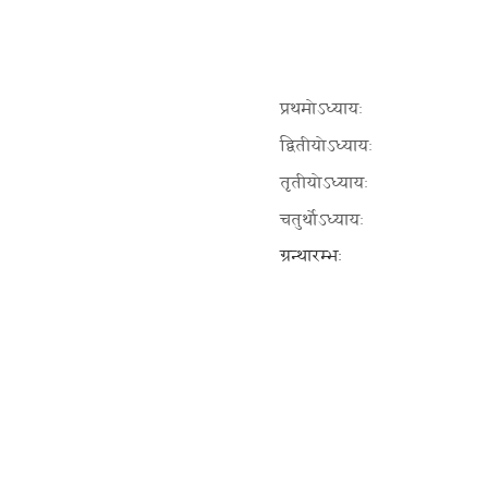
प्रथमोऽध्यायः
द्वितीयोऽध्यायः
तृतीयोऽध्यायः
चतुर्थोऽध्यायः
ग्रन्थारम्भः