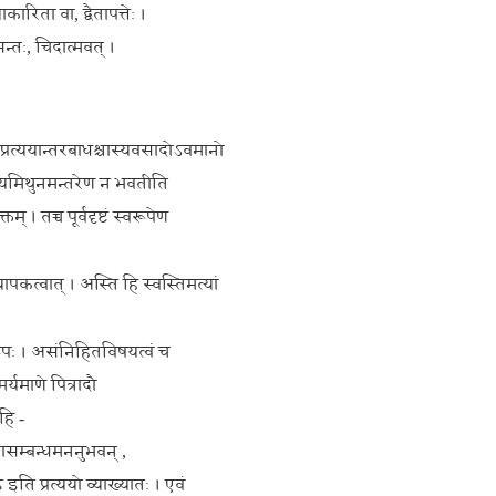
रिता वा, द्वैतापत्तेः ।
सन्तः, चिदात्मवत् ।
रत्ययान्तरबाधश्चास्यवसादोऽवमानो
रोपणीयमिथुनमन्तरेण न भवतीति
् । तच्च पूर्वदृष्टं स्वरूपेण
यापकत्वात् । अस्ति हि स्वस्तिमत्यां
रूपः । असंनिहितविषयत्वं च
र्यमाणे पित्रादौ
हि -
ङ्खासम्बन्धमननुभवन् ,
इति प्रत्ययो व्याख्यातः । एवं