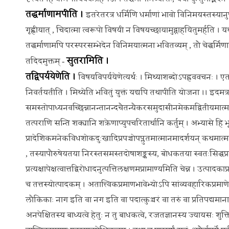
तद्धर्माणामपीति ।
इतरेतरत्र धर्मिणि धर्माणां भावो विनिमयस्तस्यानु
गृह्णीयात् , चिदात्मा त्वरूपो विषयी न विषयच्छायामुद्ग्राहयितुमर्हति ।
तद्धर्माणामपि परस्परसम्भेदेन विनिमयात्मना भवितव्यम् , तौ चेद्धर्मिणावत्
सुतरामिति ।
तदिदमुक्तम् -
तद्विपर्ययेणेति ।
विषयविपर्ययेणेत्यर्थः । मिथ्याशब्दोऽपह्नववचनः । एतदुक्त
निवर्तयतीति । मिथ्येति भवितुं युक्तं यद्यपि तथापीति योजना ।। इदमत्र
समस्तोपाध्यनवच्छिन्नानन्तानन्दचैतन्यैकरसमुदासीनमेकमद्वितीयमात्मतत्त
तत्पराणि सन्ति शक्यानि शक्रेणाप्युपचरितार्थानि कर्तुम् । अभ्यासे हि 
प्रादेशिकमनेकविधशोकदुःखादिप्रपञ्चोपप्लुतमात्मानमादर्शयन् कथमात्मतत्त्व
, तस्यापौरुषेयतया निरस्तसमस्तदोषाशङ्कस्य, बोधकतया स्वतःसिद्धप्रमाणभाव
प्रत्यक्षापेक्षत्वात्तद्विरोधादनुत्पत्तिलक्षणमप्रामाण्यमिति चेन्न । उत्पादका
च तत्तस्योत्पादकम् । अतात्त्विकप्रमाणभावेभ्योऽपि सांव्यवहारिकप्रमाणेभ्यस
लौकिकाः नाग इति वा नग इति वा पदात्कुञ्चरं वा तरुं वा प्रतिपद्यमाना भवन्त
अनपेक्षितस्य बाध्यत्वे हेतुः न तु बाधकत्वे, रजतज्ञानस्य ज्यायसः शुक्