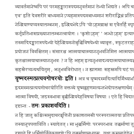
व्यावर्तमानेष्वपि परं परमहङ्कारास्पदमनुवर्तमानं तेभ्यो भिद्यते । अपि च 
एव’ इति देवशरीरे बाध्यमानेऽप्यहमास्पदमबाध्यमानं शरीराद्भिन्नं प्रत
नेन्द्रियाण्यप्यस्यालम्बनम् , इन्द्रियभेदेऽपि ‘योऽहमद्राक्षं स एवैतर्ह
कर्तृप्रतिभासप्रख्यानालम्बनत्वायोगः । ‘कृशोऽहम्’ ’ अन्धोऽहम्’ इत्याद
तस्मादिदङ्कारास्पदेभ्यो देहेन्द्रियमनोबुद्धिविषयेभ्यो व्यावृत्तः, स्
प्रयोजनं विवक्षितम् । संसारश्च आत्मयाथात्म्याननुभवनिमित्त आत्मयाथा
कुतश्चात्मयाथात्म्याननुभवः ? न हि अहम् इत्यनुभवादन्यदात्मयाथात्म्
सहस्रैरप्यन्यथयितुम् , अनुभवविरोधात् । न ह्यागमाः सहस्रमपि घटं 
युष्मदस्मत्प्रत्ययगोचरयोः इति ।
अत्र च युष्मदस्मदित्यादिर्मिथ्याभ
इदमस्मत्प्रत्ययगोचरयोरिति वक्तव्ये युष्मद्ग्रहणमत्यन्तभेदोपलक्षणार्थम
आत्मा विषयी, जडस्वभावा बुद्धीन्द्रियदेहविषया विषयाः । एते हि चिदात्म
तमः प्रकाशवदिति ।
दृष्टान्तः -
न हि जातु कश्चित्समुदाचरद्वृत्तिनी प्रकाशतमसी परस्परात्मतया प्रतिपत्
तस्यानुपपत्ताविति । स्यादेतत् । मा भूद्धर्मिणोः परस्परभावः तद्धर्माणा
दृश्यते हि धर्मिणोर्विवेकग्रहणेऽपि तद्धर्माणामध्यासः, यथा कुसुमाद्भे