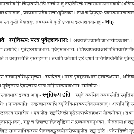
नत्वमेव हि चिदात्मनोऽपि सत्त्वं न तु तदतिरिक्तं सत्तासामान्यसमवायोऽर्थक्रियाका
वस्थापातात् , प्रकाशमानतैव सत्ताभ्युपेतव्या । तथा च देहादयः प्रकाशमानत्वान्ना
आह
वा कस्य कुतो भेदाग्रहः, तदसम्भवे कुतोऽध्यास इत्याशयवानाह -
ते - स्मृतिरूपः परत्र पूर्वदृष्टावभासः ।
अवसन्नोऽवमतो वा भासोऽवभासः । प्
ष्ट” इत्यादि । पूर्वदृष्टस्यावभासः पूर्वदृष्टावभासः । मिथ्याप्रत्ययश्चारोपविषया
 वस्तुसत्तेति दृष्टग्रहणम् । तथापि वर्तमानं दृष्टं दर्शनं नारोपोपयोगीति पूर्वेत्युक्तम
 सत्यानृतमिथुनमुक्तम् । स्यादेतत् । परत्र पूर्वदृष्टावभास इत्यलक्षणम् , अतिव्
रे पूर्वदृष्टस्य देवदत्तस्य परत्र माहिष्मत्यामवभासः समीचीनः ।
स्मृतिरूप इति ।
पीतस्यावभास इत्यत आह -
स्मृते रूपमिव रूपमस्येति स्मृति
। नाप्यव्याप्तिः, स्वप्नज्ञानस्यापि स्मृतिविभ्रमरूपस्यैवंरूपत्वात् । अत्रापि हि स्म
लत्वस्य समारोपः । एवं पीतः शङ्खस्तिक्तो गुडैत्यत्राप्येतल्लक्षणं योजनीयम् । तथा 
रहितामनुभवन् , शङ्खं च दोषाच्छादितशुक्लिमां न द्रव्यमात्रमनुभवन् , पीततायाश्च श
ृष्टं सामानाधिकरण्यं पीतत्वशङ्खत्वयोरारोप्याहपीतः शङ्ख इति । एतेनतिक्तो गुड 