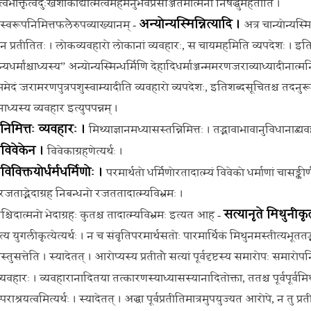
र्तृत्वभोक्तृत्वदुःखशोकाद्यात्मत्वमहमनुभवप्रसञ्जितमात्मनो निषेद्धुमर्हतीति ।
अन्योन्यस्मिन्नित्यादि ।
्य स्वरूपनिमित्तफलैरुपव्याख्यानम् -
अत्र चान्योन्यस्म
 न प्रतीतितः । लोकव्यवहारो लोकानां व्यवहारः, स चायमहमिति व्यपदेशः । इतिश
्यधर्मांश्चाध्यस्य” अन्योन्यस्मिन्धर्मिणि देहादिधर्माञ्जन्ममरणजराव्याध्यादीनात्
ममेदं जरामरणपुत्रपशुस्वाम्यादीति व्यवहारो व्यपदेशः, इतिशब्दसूचितश्च तदनुरूपः प
ध्यस्य व्यवहार इत्युपपन्नम् ।
ननिमित्तः व्यवहारः ।
मिथ्याज्ञानमध्यासस्तन्निमित्तः । तद्भावाभावानुविधानाद्व्
विवेकेन ।
विवेकाग्रहणेत्यर्थः ।
विविक्तयोर्धर्मधर्मिणोः ।
परमार्थतो धर्मिणोरतादात्म्यं विवेको धर्माणां चासङ्कीर
िव रजताद्भेदाग्रह निबन्धनो रजततादात्म्यविभ्रमः ।
सत्यानृते मिथुनीकृ
तश्चिदात्मनो भेदाग्रहः कुतश्च तादात्म्यविभ्रमः इत्यत आह -
कृत्य युगलीकृत्येत्यर्थः । न च संवृतिपरमार्थसतोः पारमार्थिकं मिथुनमस्तीत्यभूततद्भाव
तुसत्तेति । स्यादेतत् । आरोप्यस्य प्रतीतौ सत्यां पूर्वदृष्टस्य समारोपः समारोपनि
वहारः । व्यवहारानादितया तत्कारणस्याध्यासस्यानादितोक्ता, ततश्च पूर्वपूर्वमिथ
स्पराश्रयत्वमित्यर्थः । स्यादेतत् । अद्धा पूर्वप्रतीतिमात्रमुपयुज्यत आरोपे, न तु प्