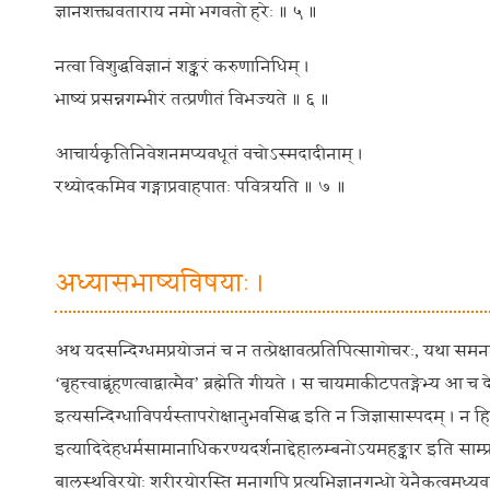
ज्ञानशक्त्यवताराय नमो भगवतो हरेः ॥ ५ ॥
नत्वा विशुद्धविज्ञानं शङ्करं करुणानिधिम् ।
भाष्यं प्रसन्नगम्भीरं तत्प्रणीतं विभज्यते ॥ ६ ॥
आचार्यकृतिनिवेशनमप्यवधूतं वचोऽस्मदादीनाम् ।
रथ्योदकमिव गङ्गाप्रवाहपातः पवित्रयति ॥ ७ ॥
अध्यासभाष्यविषयाः ।
अथ यदसन्दिग्धमप्रयोजनं च न तत्प्रेक्षावत्प्रतिपित्सागोचरः, यथा समनस्
‘बृहत्त्वाद्बृंहणत्वाद्वात्मैव’ ब्रह्मेति गीयते । स चायमाकीटपतङ्गेभ्य आ च देव
इत्यसन्दिग्धाविपर्यस्तापरोक्षानुभवसिद्ध इति न जिज्ञासास्पदम् । न हि
इत्यादिदेहधर्मसामानाधिकरण्यदर्शनाद्देहालम्बनोऽयमहङ्कार इति साम्प्रत
बालस्थविरयोः शरीरयोरस्ति मनागपि प्रत्यभिज्ञानगन्धो येनैकत्वमध्यवसीयेत