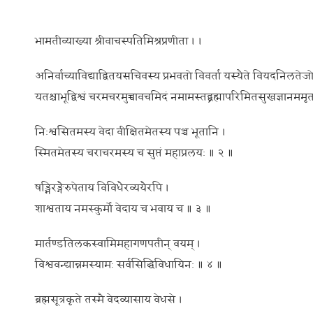
भामतीव्याख्या श्रीवाचस्पतिमिश्रप्रणीता । ।
अनिर्वाच्याविद्याद्वितयसचिवस्य प्रभवतो विवर्ता यस्यैते वियदनिलते
यतश्चाभूद्विश्वं चरमचरमुच्चावचमिदं नमामस्तद्ब्रह्मापरिमितसुखज्ञानममृ
निःश्वसितमस्य वेदा वीक्षितमेतस्य पञ्च भूतानि ।
स्मितमेतस्य चराचरमस्य च सुप्तं महाप्रलयः ॥ २ ॥
षड्भिरङ्गैरुपेताय विविधैरव्ययैरपि ।
शाश्वताय नमस्कुर्मो वेदाय च भवाय च ॥ ३ ॥
मार्तण्डतिलकस्वामिमहागणपतीन् वयम् ।
विश्ववन्द्यान्नमस्यामः सर्वसिद्धिविधायिनः ॥ ४ ॥
ब्रह्मसूत्रकृते तस्मै वेदव्यासाय वेधसे ।