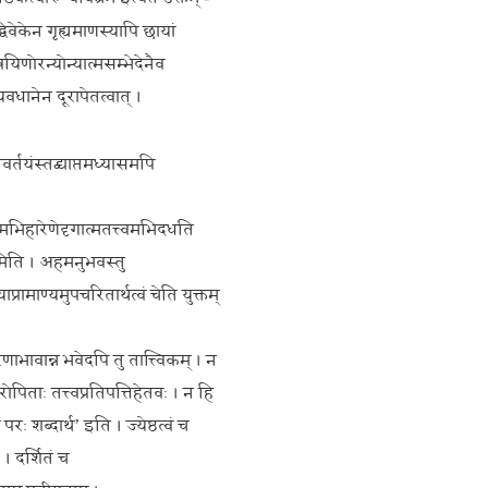
विवेकेन गृह्यमाणस्यापि छायां
षयिणोरन्योन्यात्मसम्भेदेनैव
्यवधानेन दूरापेतत्वात् ।
वर्तयंस्तद्व्याप्तमध्यासमपि
ासमभिहारेणेदृगात्मतत्त्वमभिदधति
्वमिति । अहमनुभवस्तु
्रामाण्यमुपचरितार्थत्वं चेति युक्तम्
 कारणाभावान्न भवेदपि तु तात्त्विकम् । न
रोपिताः तत्त्वप्रतिपत्तिहेतवः । न हि
रः शब्दार्थ’ इति । ज्येष्ठत्वं च
। दर्शितं च