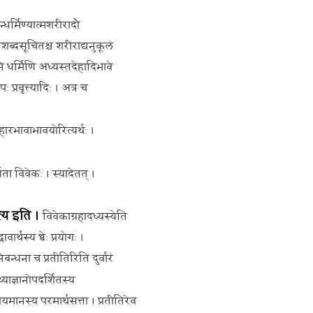
िन्धर्मिण्यात्मशरीरादौ
ब्दसूचितश्च शरीराद्यनुकूलं
मनि धर्मिणि अध्यस्तदेहादिभावे
्रवृत्त्यादिः । अत्र च
यवहारभावाभावयोरित्यर्थः ।
्णता विवेकः । स्यादेतत् ।
त्य इति ।
विवेकाग्रहादध्यस्येति
ार्थस्य च्वेः प्रयोगः ।
बन्धना च प्रतीतिरिति दुर्वारं
्याज्ञानोपदर्शितस्य
रतीयमानस्य परमार्थसत्ता । प्रतीतिरेव