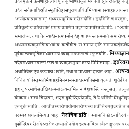
तदेवमुक्तेन क्रमेणाहंप्रत्यये पूतिकूष्माण्डीकृते भगवती श्रुतिरप्रत्यूहं क
तदेवं सर्वप्रवादिश्रुतिस्मृतीतिहासपुराणप्रथितमिथ्याभावस्याहंप्रत्ययस
‘अन्योन्यात्मकताम्’ अध्यस्याहमिदं शरीरादीति । इदमिति च वस्तुतः,
प्रतिकूलं च प्रमेयजातं प्रमाय प्रमाणेन तदुपादानपरिवर्जनादिः । “अन्योन
समारोप्य, तथा चैतन्यादीनात्मधर्मान् देहादावध्यस्तात्मभावे समारोप्य, 
अध्यासव्यवहारक्रियाभ्यां यः कर्तोन्नीतः स समान इति समानकर्तृकत्वेना
मिथ्याज्ञा
पूर्वकालत्वसूचितमध्यासस्य व्यवहारकारणत्वं स्फुटयति -
इतरेतरा
तदेवमध्यासस्वरूपं फलं च व्यवहारमुक्त्वा तस्य निमित्तमाह -
अत्यन्त
अथाविवेक एव कस्मान्न भवति, तथा च नाध्यास इत्यत आह -
विविक्तयोर्वस्तुसतोर्भेदाग्रहनिबन्धनस्तादात्म्यविभ्रमो युज्यते, शुक्तेर
इह तु परमार्थसतश्चिदात्मनोऽत्यन्तभिन्नं न देहाद्यस्ति वस्तुसत् , तत्कु
योजना । सत्यं चिदात्मा, अनृतं बुद्धीन्द्रियदेहादि, ते द्वे धर्मिणी मिथुनी
एतदुक्तं भवति - अप्रतीतस्यारोपायोगादारोप्यस्य प्रतीतिरुपयुज्यते न वस्
नैसर्गिक इति ।
परस्पराश्रयत्वमित्यत आह -
स्वाभाविकोऽनादिरयं व्य
बुद्धीन्द्रियशरीरादेरुत्तरोत्तराध्यासोपयोग इत्यनादित्वात्बीजाङ्कुरवन्न पर