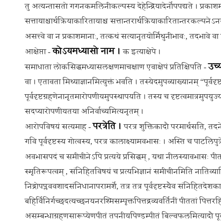
तु अत्यन्तासतो गगनकमलिनीकल्पस्य देहेन्द्रियादेर्नोपपद्यते । प्रकाशमा
सत्तायाश्चार्थक्रियाकारितायाश्च सत्तान्तरार्थक्रियाकारितान्तरकल्पनेऽन
असत्त्वे वा न प्रकाशमानाः, तत्कथं सत्यानृतयोर्मिथुनीभावः, तदभावे 
कोऽयमध्यासो नाम ।
आक्षेप्ता -
क इत्याक्षेपे ।
उच्य
समाधाता लोकसिद्धमध्यासलक्षणमाचक्षाण एवाक्षेपं प्रतिक्षिपति -
वा । एतावता मिथ्याज्ञानमित्युक्तं भवति । तस्येदमुपव्याख्यानम् “पूर्वदृ
पूर्वदृष्टग्रहणेनानृतमारोपणीयमुपस्थापयति । तस्य च दृष्टत्वमात्रमुपयुज्यते न
सदप्यारोपणीयतया अनिर्वाच्यमित्यनृतम् ।
परत्रेति ।
आरोपविषयं सत्यमाह -
परत्र शुक्तिकादौ परमार्थसति, तदनेन
गवि पूर्वदृष्टस्य गोत्वस्य, परत्र कालाक्ष्यामवभासः । अस्ति च पाटलिपुत्
अवभासपदं च समीचीनेऽपि प्रत्यये प्रसिद्धम् , यथा नीलस्यावभासः 
स्मृतिरूपत्वम् , संनिहितविषयं च प्रत्यभिज्ञानं समीचीनमिति नातिव्याप्तिः 
निद्रोपप्लववशादसंनिधानापरामर्शे, तत्र तत्र पूर्वदृष्टस्यैव संनिहितदेशका
बहिर्विनिर्गच्छदत्यच्छनयनरश्मिसम्पृक्तपित्तद्रव्यवर्तिनीं पीततां पित्त
असम्बन्धाग्रहणसारूप्येणपीतं तपनीयपिण्डम्पीतं बिल्वफलमित्यादौ पूर्वद