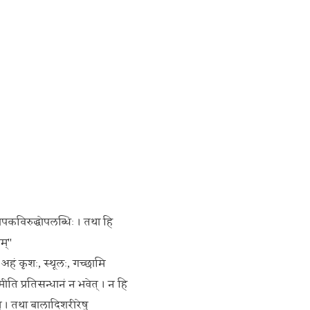
यापकविरुद्धोपलब्धिः । तथा हि
म्''
 अहं कृशः, स्थूलः, गच्छामि
मीति प्रतिसन्धानं न भवेत् । न हि
रम् । तथा बालादिशरीरेषु