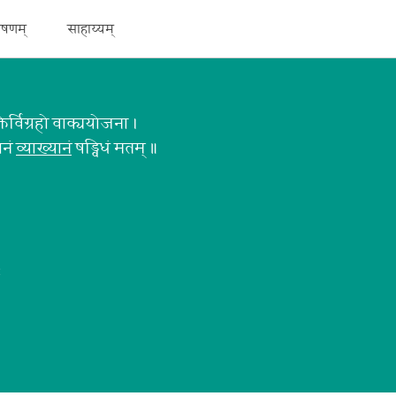
ेषणम्
साहाय्यम्
तिर्विग्रहो वाक्ययोजना ।
ानं
व्याख्यानं
षड्विधं मतम् ॥
ः