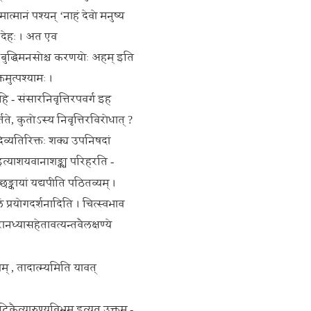
मात्मानं पश्यन् ‘नाहं देवो मनुष्य
ं देहः । अत एव
ेव । बुद्धिमनसोश्च करणयोः अहम् इति
तमुत्पश्यामः ।
 हि - संसारनिवृत्तिरपवर्ग इह
ते, कुतोऽस्य निवृत्तिरविरोधात् ?
दिव्यतिरिक्तः शक्य उपनिषदां
इत्याशयवानाशङ्क्य परिहरति -
च्छङ्कायां यद्यपीति पठितव्यम् ।
लं प्रयोगदर्शनादिति । चित्स्वभाव
ानध्यासहेतावत्यन्तवैलक्षण्ये
् , तादात्म्यमिति यावत्
टिकैत्यारुण्यविभ्रम इत्यत उक्तम् -