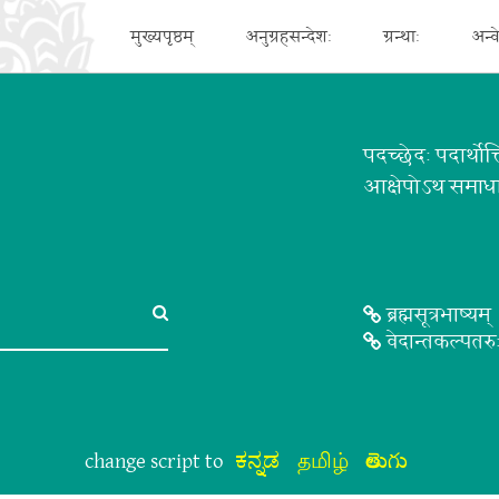
मुख्यपृष्ठम्
अनुग्रहसन्देशः
ग्रन्थाः
अन्व
पदच्छेदः पदार्थोक्
आक्षेपोऽथ समाध
ब्रह्मसूत्रभाष्यम्
वेदान्तकल्पतरु
change script to
ಕನ್ನಡ
தமிழ்
తెలుగు