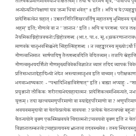
तात्त्विकप्रमाणभावस्यानपेक्षितत्वम् । तथा च पारमर्षं सूत्रं,
“पौर्वापर्ये 
अन्योन्यनिरपेक्षाणां यत्र जन्म धियां भवेत्” ॥ इति । अपि च येऽप्यहङ्
प्रादेशिकत्वेन ग्रहात् । उच्चतरगिरिशिखरवर्तिषु महातरुषु भूमिष्ठस्य दूर्
अहम्’ इति; गौणत्वे वा न ’ जानानः’ इति । अपि च परशब्दः परत्र लक्ष्यमा
नैयमिकाग्निहोत्रवचनोऽग्निहोत्रशब्दः (आ.१. पा.४. सू.४)प्रकरणान्तर
माणवके चानुभवसिद्धभेदे सिंहात्सिंहशब्दः । न त्वहङ्कारस्य मुख्योऽर्थ
गौणत्वाभिमानः सार्षपादिषु तैलशब्दवदिति वेदितव्यम् । तत्रापि स्नेहात्त
गौणत्वमुभयदर्शिनो गौणमुख्यविवेकविज्ञानेन व्याप्तं तदिदं व्यापकं 
प्रतिसन्धानाद्देहादिभ्यो भेदेन अस्त्यात्मानुभव इति वाच्यम् । परीक्
भगवान्भाष्यकारः - “पश्वादिभिश्चाविशेषात्” इति । बाह्या अप्याहुः - “श
प्रयुञ्जानो लौकिकः शरीराद्यभेदग्रहादात्मनः प्रादेशिकत्वमभिमन्यते, न
युक्तम् । तदा खल्वयमणुपरिमाणो वा स्याद्देहपरिमाणो वा ? अणुपरिमाणत्व
अवयवसमुदायो वा चेतयेत्प्रत्येकं वावयवाः ? प्रत्येकं चेतनत्वपक्षे बहूनां
चैतन्ययोगे वृक्ण एकस्मिन्नवयवे चिदात्मनोऽप्यवयवो वृक्ण इति न चेत
विज्ञानालम्बनत्वेऽप्यहंप्रत्ययस्य भ्रान्तत्वं तदवस्थमेव । तस्य स्थिरवस