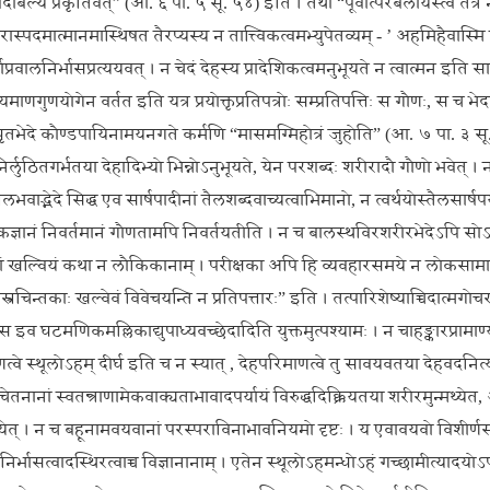
पूर्वदौर्बल्यं प्रकृतिवत्” (आ. ६ पा. ५ सू. ५४)
इति । तथा “पूर्वात्परबलीयस्त्वं तत्र 
कारास्पदमात्मानमास्थिषत तैरप्यस्य न तात्त्विकत्वमभ्युपेतव्यम् - ’ अहमिहैवास्
वाप्रवालनिर्भासप्रत्ययवत् । न चेदं देहस्य प्रादेशिकत्वमनुभूयते न त्वात्मन इति सा
णगुणयोगेन वर्तत इति यत्र प्रयोक्तृप्रतिपत्रोः सम्प्रतिपत्तिः स गौणः, स च भेदप
ावधृतभेदे कौण्डपायिनामयनगते कर्मणि
“मासमग्मिहोत्रं जुहोति” (आ. ७ पा. ३ सू
ो निर्लुठितगर्भतया देहादिभ्यो भिन्नोऽनुभूयते, येन परशब्दः शरीरादौ गौणो भवेत्
िलभवाद्भेदे सिद्ध एव सार्षपादीनां तैलशब्दवाच्यत्वाभिमानो, न त्वर्थयोस्तैलसार्षप
विवेकज्ञानं निवर्तमानं गौणतामपि निवर्तयतीति । न च बालस्थविरशरीरभेदेऽपि सोऽ
षकाणां खल्वियं कथा न लौकिकानाम् । परीक्षका अपि हि व्यवहारसमये न लोकसामान्य
ास्त्रचिन्तकाः खल्वेवं विवेचयन्ति न प्रतिपत्तारः” इति । तत्पारिशेष्याच्चिदात
भस इव घटमणिकमल्लिकाद्युपाध्यवच्छेदादिति युक्तमुत्पश्यामः । न चाहङ्कारप्रामाण
े स्थूलोऽहम् दीर्घ इति च न स्यात् , देहपरिमाणत्वे तु सावयवतया देहवदनित्यत्वप
 चेतनानां स्वतन्त्राणामेकवाक्यताभावादपर्यायं विरुद्धदिक्क्रियतया शरीरमुन्मथ्येत,
येत् । न च बहूनामवयवानां परस्पराविनाभावनियमो दृष्टः । य एवावयवो विशीर्णस
्तुनिर्भासत्वादस्थिरत्वाच्च विज्ञानानाम् । एतेन स्थूलोऽहमन्धोऽहं गच्छामीत्यादयो