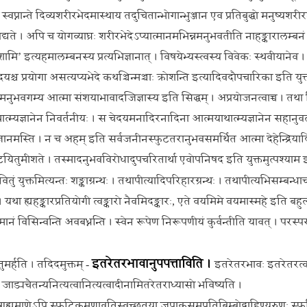
स्वप्नान्ते दिव्यशरीरभेदमास्थाय तदुचितान्भोगान्भुञ्जान एव प्रतिबुद्धो मनुष्यशरीर
िपद्यते । अपि च योगव्याघ्रः शरीरभेदेऽप्यात्मानमभिन्नमनुभवतीति नाहङ्कारालम्बन
ि स्पृशामि’ इत्यहमालम्बनस्य प्रत्यभिज्ञानात् । विषयेभ्यस्त्वस्य विवेकः स्थवीयान
यश्च प्रयोगा असत्यप्यभेदे कथञ्चिन्मञ्चाः क्रोशन्ति इत्यादिवदौपचारिका इति युक्
फुटतराहमनुभवगम्य आत्मा संशयाभावादजिज्ञास्य इति सिद्धम् । अप्रयोजनत्वाच्च । तथा
त्म्यज्ञानेन निवर्तनीयः । स चेदयमनादिरनादिना आत्मयाथात्म्यज्ञानेन सहानुवर्त
यज्ञानमस्ति । न च अहम् इति सर्वजनीनस्फुटतरानुभवसमर्थित आत्मा देहेन्द्रिया
पटयितुमीशते । तस्मादनुभवविरोधादुपचरितार्था एवोपनिषद इति युक्तमुत्पश्याम 
वितुं युक्तमित्यन्तः शङ्काग्रन्थः । तथापीत्यादिपरिहारग्रन्थः । तथापीत्यभिसम्बन्धा
् । यथा ह्यहङ्कारप्रतियोगी त्वङ्कारो नैवमिदङ्कारः, एते वयमिमे वयमास्महे इति बहु
ानं विसिन्वन्ति अवबध्नन्ति । स्वेन रूपेण निरूपणीयं कुर्वन्तीति यावत् । परस्पर
इतरेतरभावानुपपत्ताविति ।
तुमर्हति । तदिदमुक्तम् -
इतरेतरभावः इतरेतरत्वम
ं तु जाड्यचैतन्यनित्यत्वानित्यत्वादीनामितरेतराध्यासो भविष्यति ।
देन गृह्यमाणेऽपि स्फटिकमणावतिस्वच्छतया जपाकुसुमप्रतिबिम्बोद्ग्राहिण्यरुणः स्फ